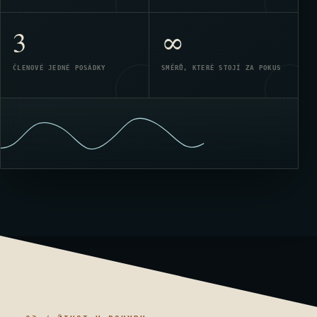
3
∞
ČLENOVÉ JEDNÉ POSÁDKY
SMĚRŮ, KTERÉ STOJÍ ZA POKUS