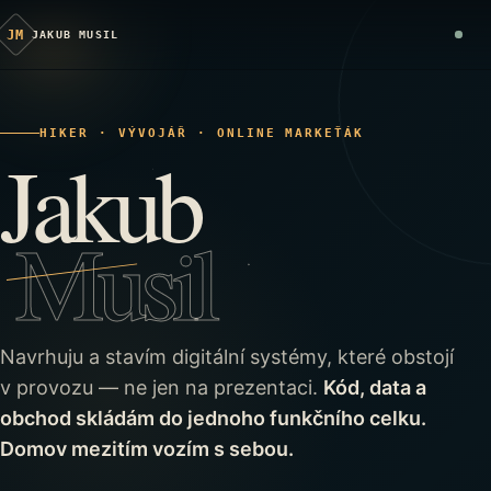
JM
JAKUB MUSIL
HIKER · VÝVOJÁŘ · ONLINE MARKEŤÁK
Jakub
Musil
Navrhuju a stavím digitální systémy, které obstojí
v provozu — ne jen na prezentaci.
Kód, data a
obchod skládám do jednoho funkčního celku.
Domov mezitím vozím s sebou.