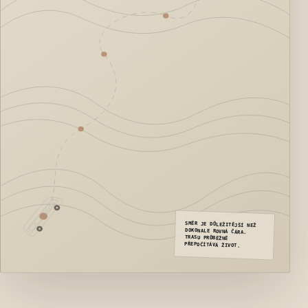
SMĚR JE DŮLEŽITĚJŠÍ NEŽ
DOKONALE ROVNÁ ČÁRA.
TRASU PRŮBĚŽNĚ
PŘEPOČÍTÁVÁ ŽIVOT.