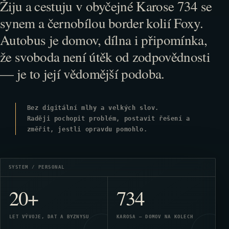
Žiju a cestuju v obyčejné Karose 734 se
synem a černobílou border kolií Foxy.
Autobus je domov, dílna i připomínka,
že svoboda není útěk od zodpovědnosti
— je to její vědomější podoba.
Bez digitální mlhy a velkých slov.
Raději pochopit problém, postavit řešení a
změřit, jestli opravdu pomohlo.
20
+
734
LET VÝVOJE, DAT A BYZNYSU
KAROSA — DOMOV NA KOLECH