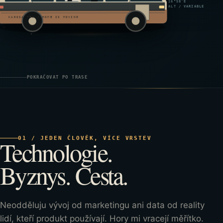
16°58′E
ALT / VARIABLE
KAROSA 734 / HOME IS MOVING
POKRAČOVAT PO TRASE
01 / JEDEN ČLOVĚK, VÍCE VRSTEV
Technologie.
Byznys. Cesta.
Neodděluju vývoj od marketingu ani data od reality
lidí, kteří produkt používají. Hory mi vracejí měřítko.