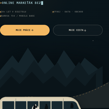
ONLINE MARKEŤÁK BEZ DIGITÁLNÍ MLHY
20+ LET V DIGITÁLU
VÝVOJ · DATA · OBCHOD
KAROSA 734 / MOBILE BASE
MOJE PRÁCE
MOJE CESTA
49°58′N